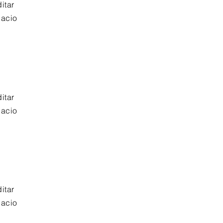
itar
pacio
itar
pacio
itar
pacio