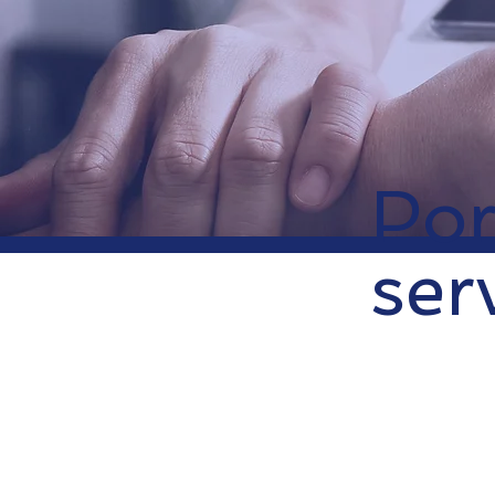
Por
ser